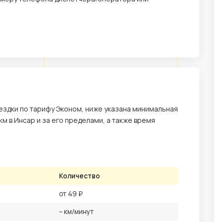
здки по тарифу Эконом, ниже указана минимальная
 км в Инсар и за его пределами, а также время
Количество
от 49 ₽
– км/минут