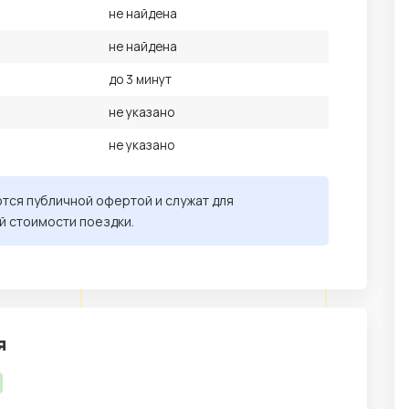
не найдена
не найдена
до 3 минут
не указано
не указано
ются публичной офертой и служат для
й стоимости поездки.
я