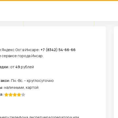
 Яндекс Go! в Инсаре:
+7 (8342) 54-66-66
м сервисе города Инсар.
здки:
от
49
рублей
м
такси:
Пн.-Вс. – круглосуточно
ы:
наличными, картой
а:
номеру телефона диспетчера/оператора или