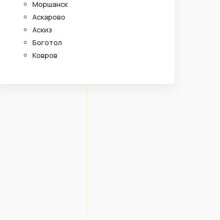
Моршанск
Аскарово
Аскиз
Боготол
Ковров