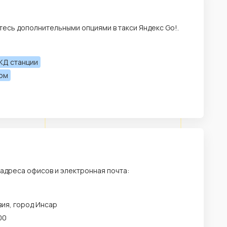
есь дополнительными опциями в такси Яндекс Go!.
ЖД станции
лом
 адреса офисов и электронная почта:
ия, город Инсар
00