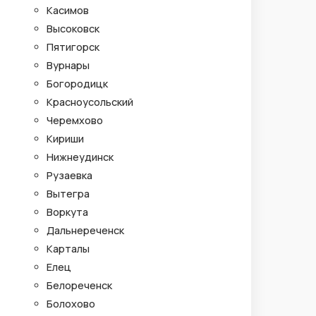
Касимов
Высоковск
Пятигорск
Вурнары
Богородицк
Красноусольский
Черемхово
Кириши
Нижнеудинск
Рузаевка
Вытегра
Воркута
Дальнереченск
Карталы
Елец
Белореченск
Болохово