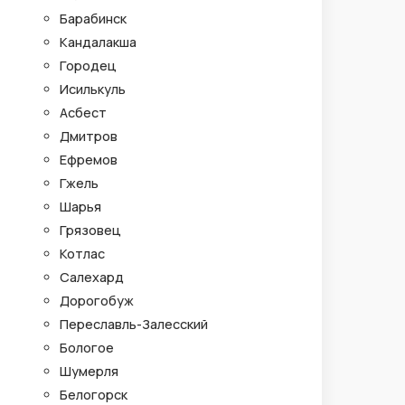
Барабинск
Кандалакша
Городец
Исилькуль
Асбест
Дмитров
Ефремов
Гжель
Шарья
Грязовец
Котлас
Салехард
Дорогобуж
Переславль-Залесский
Бологое
Шумерля
Белогорск