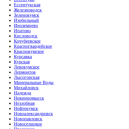
Ессентукская
Железноводск
Зеленокумск
Изобильный
Иноземцево
Ипатово
Кисловодск
Кочубеевское
Красногвардейское
Краснокумское
Курсавка
Курская
Левокумское
Лермонтов
Лысогорская
Минеральные Воды
Михайловск
Надежда
Невинномысск
Незлобная
Нефтекумск
Новоалександровск
Новопавловск
Новоселицкое