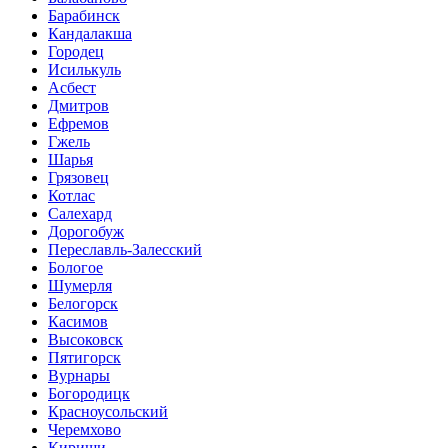
Барабинск
Кандалакша
Городец
Исилькуль
Асбест
Дмитров
Ефремов
Гжель
Шарья
Грязовец
Котлас
Салехард
Дорогобуж
Переславль-Залесский
Бологое
Шумерля
Белогорск
Касимов
Высоковск
Пятигорск
Вурнары
Богородицк
Красноусольский
Черемхово
Кириши