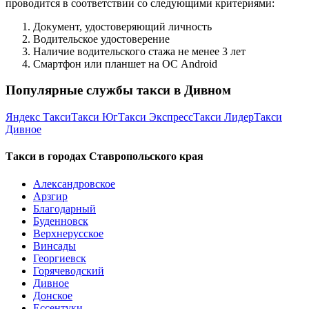
проводится в соответствии со следующими критериями:
Документ, удостоверяющий личность
Водительское удостоверение
Наличие водительского стажа не менее 3 лет
Смартфон или планшет на ОС Android
Популярные службы такси в Дивном
Яндекс Такси
Такси Юг
Такси Экспресс
Такси Лидер
Такси
Дивное
Такси в городах Ставропольского края
Александровское
Арзгир
Благодарный
Буденновск
Верхнерусское
Винсады
Георгиевск
Горячеводский
Дивное
Донское
Ессентуки