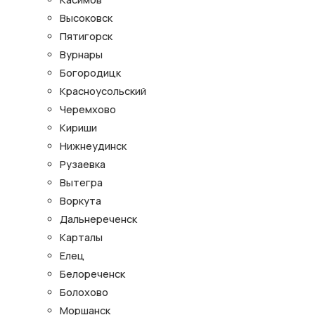
Высоковск
Пятигорск
Вурнары
Богородицк
Красноусольский
Черемхово
Кириши
Нижнеудинск
Рузаевка
Вытегра
Воркута
Дальнереченск
Карталы
Елец
Белореченск
Болохово
Моршанск