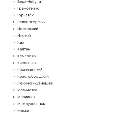
Верх-Чебула
Грамотеино
Гурьевск
Зеленогорский
Ижморский
Инской
Каз
Калтан
Кемерово
Киселевск
Крапивинский
Краснобродский
Ленинск-Кузнецкий
Малиновка
Мариинск
Междуреченск
Мыски