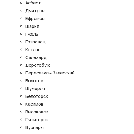
Асбест
Дмитров
Ефремов
Шарья
Гжель
Грязовец
Котлас
Салехард
Дорогобуж
Переславль-Залесский
Бологое
Шумерля
Белогорск
Касимов
Высоковск
Пятигорск
Вурнары