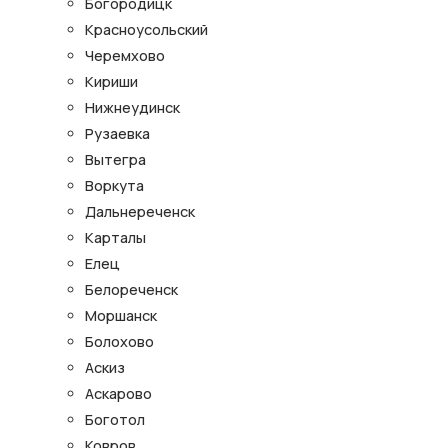
Богородицк
Красноусольский
Черемхово
Кириши
Нижнеудинск
Рузаевка
Вытегра
Воркута
Дальнереченск
Карталы
Елец
Белореченск
Моршанск
Болохово
Аскиз
Аскарово
Боготол
Ковров