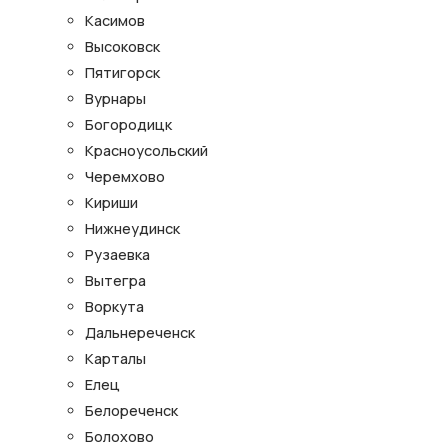
Касимов
Высоковск
Пятигорск
Вурнары
Богородицк
Красноусольский
Черемхово
Кириши
Нижнеудинск
Рузаевка
Вытегра
Воркута
Дальнереченск
Карталы
Елец
Белореченск
Болохово