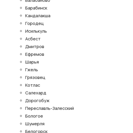
Балабаново
Барабинск
Кандалакша
Городец
Исилькуль
Асбест
Дмитров
Ефремов
Шарья
Гжель
Грязовец
Котлас
Салехард
Дорогобуж
Переславль-Залесский
Бологое
Шумерля
Белогорск