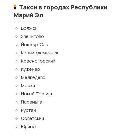
Такси в городах Республики
Марий Эл
Волжск
Звенигово
Йошкар-Ола
Козьмодемьянск
Красногорский
Куженер
Медведево
Морки
Новый Торъял
Параньга
Рустай
Советский
Юрино