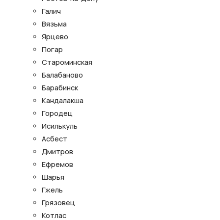
Галич
Вязьма
Ярцево
Погар
Староминская
Балабаново
Барабинск
Кандалакша
Городец
Исилькуль
Асбест
Дмитров
Ефремов
Шарья
Гжель
Грязовец
Котлас