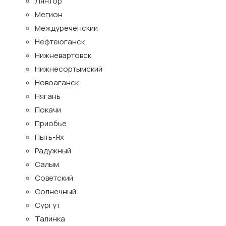
Лянтор
Мегион
Междуреченский
Нефтеюганск
Нижневартовск
Нижнесортымский
Новоаганск
Нягань
Покачи
Приобье
Пыть-Ях
Радужный
Салым
Советский
Солнечный
Сургут
Талинка