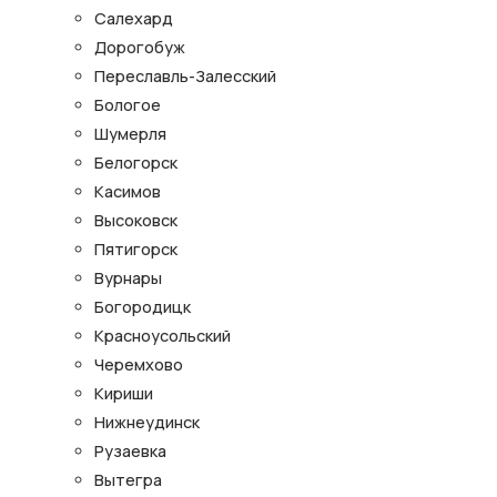
Салехард
Дорогобуж
Переславль-Залесский
Бологое
Шумерля
Белогорск
Касимов
Высоковск
Пятигорск
Вурнары
Богородицк
Красноусольский
Черемхово
Кириши
Нижнеудинск
Рузаевка
Вытегра