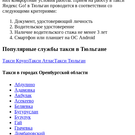
них комфортные условия работы. Приём на работу в такси
Яндекс Go! в Тюльган проводится в соответствии со
следующими критериями:
Документ, удостоверяющий личность
Водительское удостоверение
Наличие водительского стажа не менее 3 лет
Смартфон или планшет на ОС Android
Популярные службы такси в Тюльгане
Такси Круиз
Такси Атлас
Такси Тюльган
Такси в городах Оренбургской области
Абдулино
Адамовка
Акбулак
Асекеево
Беляевка
Бугуруслан
Бузулук
Гай
Грачевка
Домбаровский