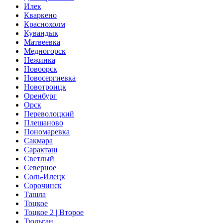
Илек
Кваркено
Краснохолм
Кувандык
Матвеевка
Медногорск
Нежинка
Новоорск
Новосергиевка
Новотроицк
Оренбург
Орск
Переволоцкий
Плешаново
Пономаревка
Сакмара
Саракташ
Светлый
Северное
Соль-Илецк
Сорочинск
Ташла
Тоцкое
Тоцкое 2 | Второе
Тюльган