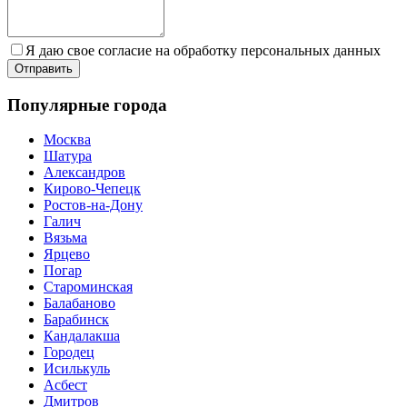
Я даю свое согласие на обработку персональных данных
Популярные города
Москва
Шатура
Александров
Кирово-Чепецк
Ростов-на-Дону
Галич
Вязьма
Ярцево
Погар
Староминская
Балабаново
Барабинск
Кандалакша
Городец
Исилькуль
Асбест
Дмитров