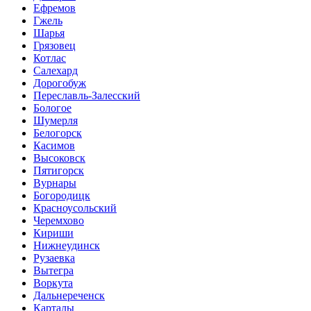
Ефремов
Гжель
Шарья
Грязовец
Котлас
Салехард
Дорогобуж
Переславль-Залесский
Бологое
Шумерля
Белогорск
Касимов
Высоковск
Пятигорск
Вурнары
Богородицк
Красноусольский
Черемхово
Кириши
Нижнеудинск
Рузаевка
Вытегра
Воркута
Дальнереченск
Карталы