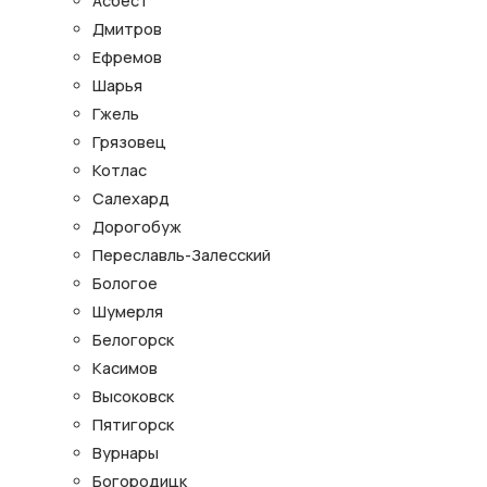
Асбест
Дмитров
Ефремов
Шарья
Гжель
Грязовец
Котлас
Салехард
Дорогобуж
Переславль-Залесский
Бологое
Шумерля
Белогорск
Касимов
Высоковск
Пятигорск
Вурнары
Богородицк