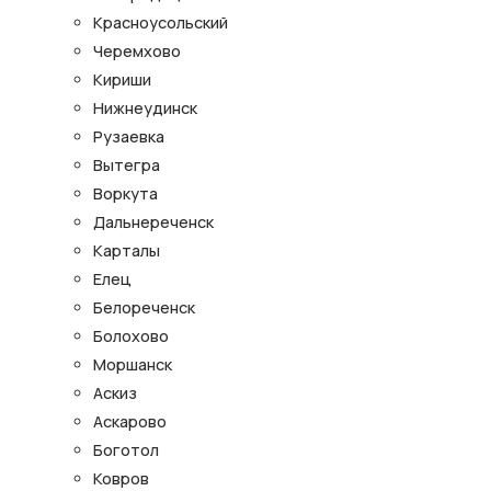
Красноусольский
Черемхово
Кириши
Нижнеудинск
Рузаевка
Вытегра
Воркута
Дальнереченск
Карталы
Елец
Белореченск
Болохово
Моршанск
Аскиз
Аскарово
Боготол
Ковров