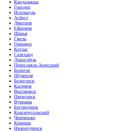
Кандалакша
Городец
Исилькуль
Асбест
Дмитров
Ефремов
Шарья
Гжель
Грязовец
Котлас
Салехард
Дорогобуж
Переславль-Залесский
Бологое
Шумерля
Белогорск
Касимов
Высоковск
Пятигорск
Вурнары
Богородицк
Красноусольский
Черемхово
Кириши
Нижнеудинск