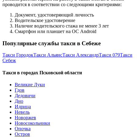
проводится в соответствии со следующими критериями:
Документ, удостоверяющий личность
Водительское удостоверение
Наличие водительского стажа не менее 3 лет
Смартфон или планшет на ОС Android
Популярные службы такси в Себеже
Такси Городок
Такси Альянс
Такси Александр
Такси 079
Такси
Себеж
Такси в городах Псковской области
Великие Луки
Гдов
Дедовичи
Дно
Идрица
Невель
Новоржев
Новосокольники
Опочка
Остров