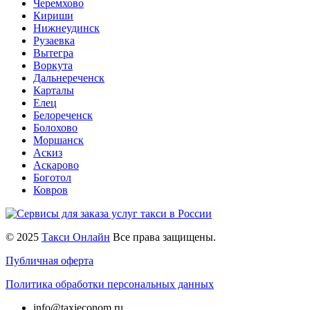
Черемхово
Кириши
Нижнеудинск
Рузаевка
Вытегра
Воркута
Дальнереченск
Карталы
Елец
Белореченск
Болохово
Моршанск
Аскиз
Аскарово
Боготол
Ковров
© 2025
Такси Онлайн
Все права защищены.
Публичная оферта
Политика обработки персональных данных
info@taxieconom.ru