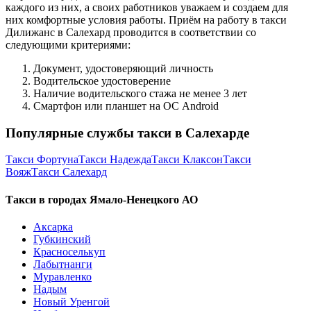
каждого из них, а своих работников уважаем и создаем для
них комфортные условия работы. Приём на работу в такси
Дилижанс в Салехард проводится в соответствии со
следующими критериями:
Документ, удостоверяющий личность
Водительское удостоверение
Наличие водительского стажа не менее 3 лет
Смартфон или планшет на ОС Android
Популярные службы такси в Салехарде
Такси Фортуна
Такси Надежда
Такси Клаксон
Такси
Вояж
Такси Салехард
Такси в городах Ямало-Ненецкого АО
Аксарка
Губкинский
Красноселькуп
Лабытнанги
Муравленко
Надым
Новый Уренгой