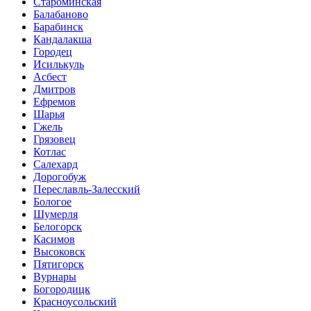
Староминская
Балабаново
Барабинск
Кандалакша
Городец
Исилькуль
Асбест
Дмитров
Ефремов
Шарья
Гжель
Грязовец
Котлас
Салехард
Дорогобуж
Переславль-Залесский
Бологое
Шумерля
Белогорск
Касимов
Высоковск
Пятигорск
Вурнары
Богородицк
Красноусольский