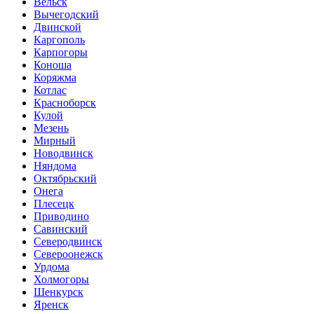
Вельск
Вычегодский
Двинской
Каргополь
Карпогоры
Коноша
Коряжма
Котлас
Красноборск
Кулой
Мезень
Мирный
Новодвинск
Няндома
Октябрьский
Онега
Плесецк
Приводино
Савинский
Северодвинск
Североонежск
Урдома
Холмогоры
Шенкурск
Яренск