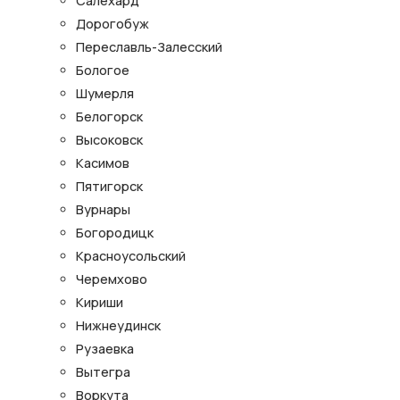
Салехард
Дорогобуж
Переславль-Залесский
Бологое
Шумерля
Белогорск
Высоковск
Касимов
Пятигорск
Вурнары
Богородицк
Красноусольский
Черемхово
Кириши
Нижнеудинск
Рузаевка
Вытегра
Воркута