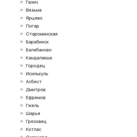
Галич
Вязьма
Ярцево
Погар
Староминская
Барабинск
Балабаново
Кандалакша
Городец
Исилькуль
Асбест
Дмитров
Ефремов
Гжель
Шарья
Грязовец
Котлас