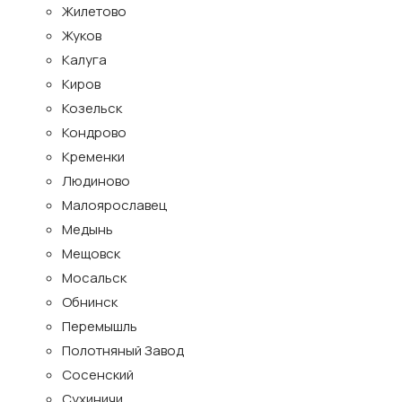
Жилетово
Жуков
Калуга
Киров
Козельск
Кондрово
Кременки
Людиново
Малоярославец
Медынь
Мещовск
Мосальск
Обнинск
Перемышль
Полотняный Завод
Сосенский
Сухиничи