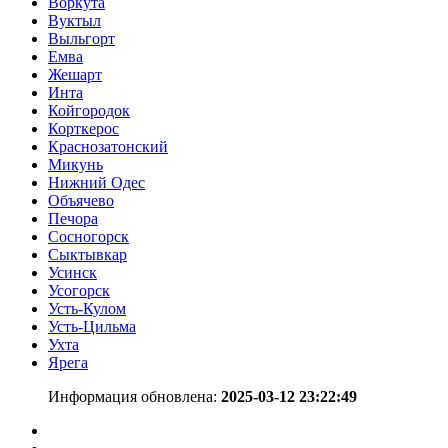
Воркута
Вуктыл
Выльгорт
Емва
Жешарт
Инта
Койгородок
Корткерос
Краснозатонский
Микунь
Нижний Одес
Объячево
Печора
Сосногорск
Сыктывкар
Усинск
Усогорск
Усть-Кулом
Усть-Цильма
Ухта
Ярега
Информация обновлена:
2025-03-12 23:22:49