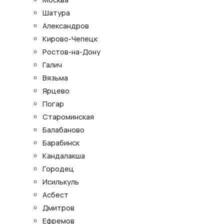
Шатура
Александров
Кирово-Чепецк
Ростов-на-Дону
Галич
Вязьма
Ярцево
Погар
Староминская
Балабаново
Барабинск
Кандалакша
Городец
Исилькуль
Асбест
Дмитров
Ефремов