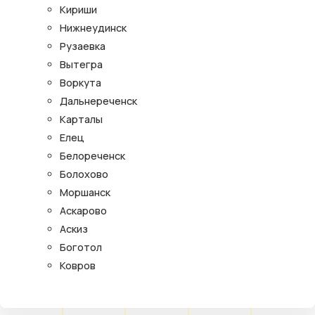
Кириши
Нижнеудинск
Рузаевка
Вытегра
Воркута
Дальнереченск
Карталы
Елец
Белореченск
Болохово
Моршанск
Аскарово
Аскиз
Боготол
Ковров