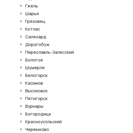
Гжель
Шарья
Грязовец
Котлас
Салехард
Дорогобуж
Переславль-Залесский
Бологое
Шумерля
Белогорск
Касимов
Высоковск
Пятигорск
Вурнары
Богородицк
Красноусольский
Черемхово