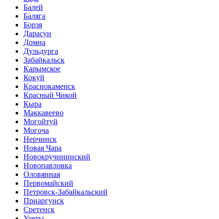
Балей
Баляга
Борзя
Дарасун
Домна
Дульдурга
Забайкальск
Карымское
Кокуй
Краснокаменск
Красный Чикой
Кыра
Маккавеево
Могойтуй
Могоча
Нерчинск
Новая Чара
Новокручининский
Новопавловка
Оловянная
Первомайский
Петровск-Забайкальский
Приаргунск
Сретенск
Улеты