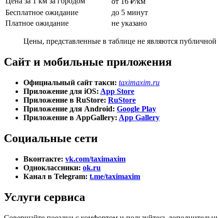
Цена за 1 км за городом
от 16 ₽/км
Бесплатное ожидание
до 5 минут
Платное ожидание
не указано
Цены, представленные в таблице не являются публичной 
Сайт и мобильные приложения
Официальный сайт такси:
taximaxim.ru
Приложение для iOS:
App Store
Приложение в RuStore:
RuStore
Приложение для Android:
Google Play
Приложение в AppGallery:
App Gallery
Социальные сети
Вконтакте:
vk.com/taximaxim
Одноклассники:
ok.ru
Канал в Telegram:
t.me/taximaxim
Услуги сервиса
Совершайте поездки с комфортом и пользуйтесь дополнительн