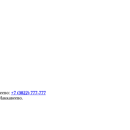
веево:
+7 (3022) 777-777
Маккавеево.