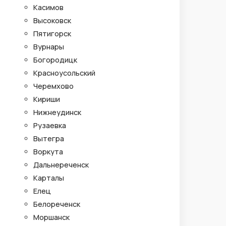
Касимов
Высоковск
Пятигорск
Вурнары
Богородицк
Красноусольский
Черемхово
Кириши
Нижнеудинск
Рузаевка
Вытегра
Воркута
Дальнереченск
Карталы
Елец
Белореченск
Моршанск