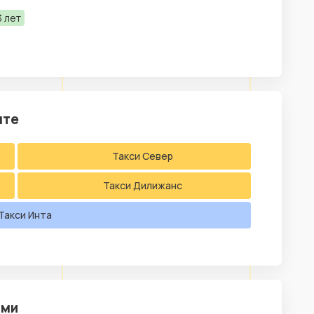
 лет
нте
Такси Север
Такси Дилижанс
Такси Инта
оми