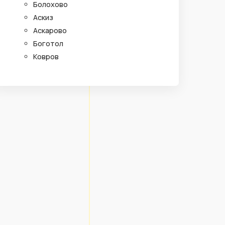
Болохово
Аскиз
Аскарово
Боготол
Ковров