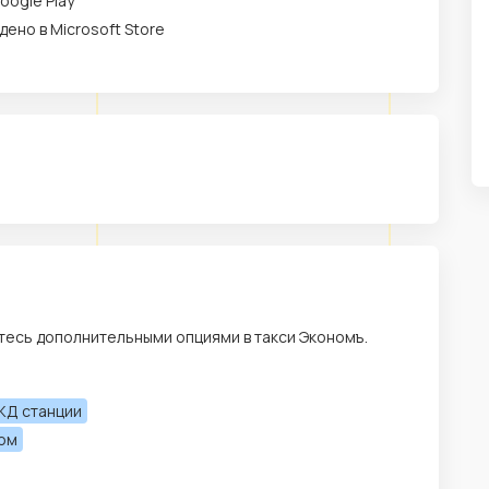
oogle Play
дено в Microsoft Store
тесь дополнительными опциями в такси Экономъ.
ЖД станции
лом