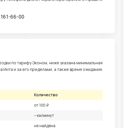
) 161-66-00
здки по тарифу Эконом, ниже указана минимальная
 в Инта и за его пределами, а также время ожидания.
Количество
от 100 ₽
– км/минут
не найдена