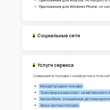
Приложение для Android:
не найдено в G
Приложение для Windows Phone:
не най
Социальные сети
Услуги сервиса
Совершайте поездки с комфортом и пользуй
Междугородние поездки
Трансферы в аэропорт, на автовокзал и 
Автомобили, оснащённые детским крес
Заказ частных поездок