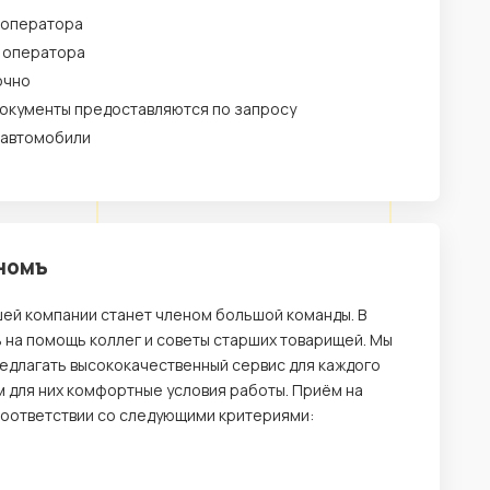
 оператора
у оператора
очно
окументы предоставляются по запросу
 автомобили
ономъ
шей компании станет членом большой команды. В
 на помощь коллег и советы старших товарищей. Мы
редлагать высококачественный сервис для каждого
ем для них комфортные условия работы. Приём на
 соответствии со следующими критериями: