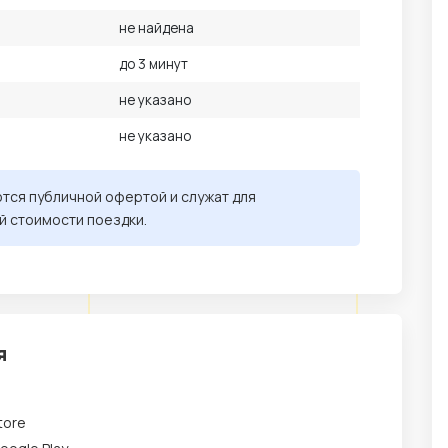
не найдена
до 3 минут
не указано
не указано
ются публичной офертой и служат для
й стоимости поездки.
я
tore