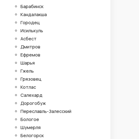
Барабинск
Кандалакша
Городец
Исилькуль
Асбест
Дмитров
Ефремов
Шарья
Гжель
Грязовец
Котлас
Салехард
Дорогобуж
Переславль-Залесский
Бологое
Шумерля
Белогорск