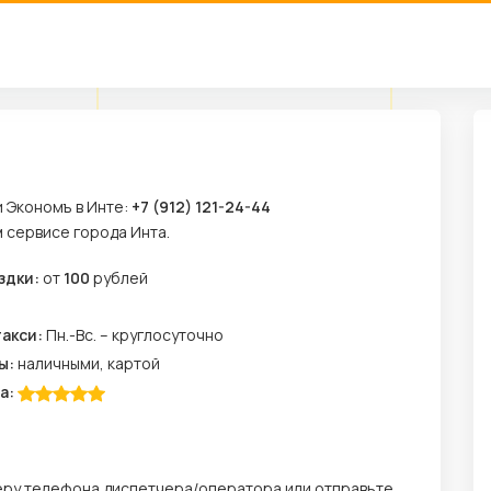
и Экономъ в Инте:
+7 (912) 121-24-44
м сервисе города Инта.
здки:
от
100
рублей
м
такси:
Пн.-Вс. – круглосуточно
ы:
наличными, картой
а:
еру телефона диспетчера/оператора или отправьте