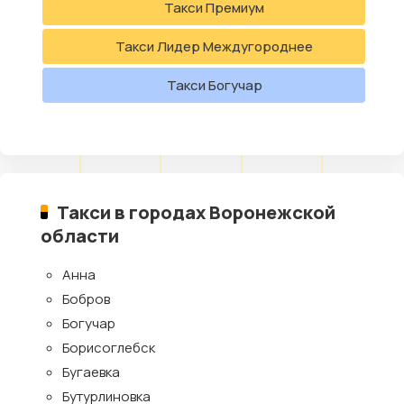
Такси Премиум
Такси Лидер Междугороднее
Такси Богучар
Такси в городах Воронежской
области
Анна
Бобров
Богучар
Борисоглебск
Бугаевка
Бутурлиновка