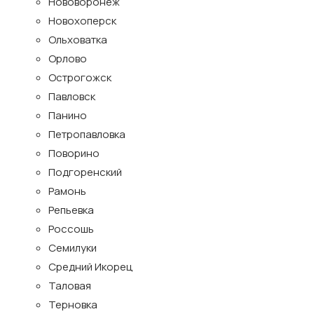
Нововоронеж
Новохоперск
Ольховатка
Орлово
Острогожск
Павловск
Панино
Петропавловка
Поворино
Подгоренский
Рамонь
Репьевка
Россошь
Семилуки
Средний Икорец
Таловая
Терновка