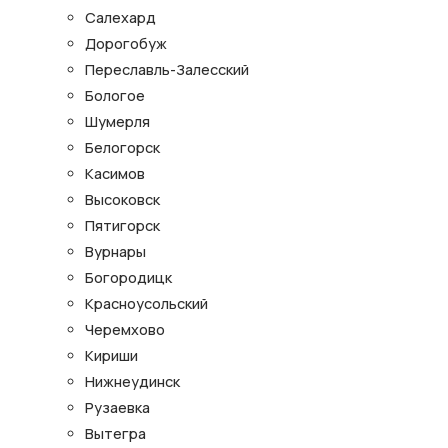
Салехард
Дорогобуж
Переславль-Залесский
Бологое
Шумерля
Белогорск
Касимов
Высоковск
Пятигорск
Вурнары
Богородицк
Красноусольский
Черемхово
Кириши
Нижнеудинск
Рузаевка
Вытегра