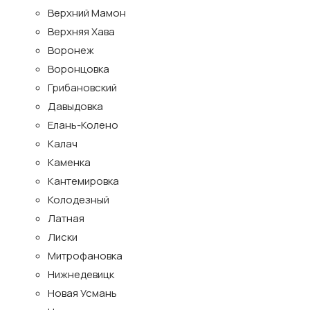
Верхний Мамон
Верхняя Хава
Воронеж
Воронцовка
Грибановский
Давыдовка
Елань-Колено
Калач
Каменка
Кантемировка
Колодезный
Латная
Лиски
Митрофановка
Нижнедевицк
Новая Усмань