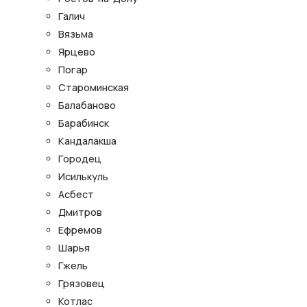
Галич
Вязьма
Ярцево
Погар
Староминская
Балабаново
Барабинск
Кандалакша
Городец
Исилькуль
Асбест
Дмитров
Ефремов
Шарья
Гжель
Грязовец
Котлас