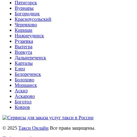
Пятигорск
Вурнары
Богородицк
Красноусольский
Черемхово
Кириши
Нижнеудинск
Рузаевка
Вытегра
Воркута
Дальнереченск
Карталы
Елец
Белореченск
Болохово
Моршанск
Аскиз
Аскарово
Боготол
Ковров
© 2025
Такси Онлайн
Все права защищены.