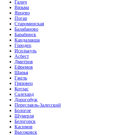
Галич
Вязьма
Ярцево
Погар
Староминская
Балабаново
Барабинск
Кандалакша
Городец
Исилькуль
Асбест
Дмитров
Ефремов
Шарья
Гжель
Грязовец
Котлас
Салехард
Дорогобуж
Переславль-Залесский
Бологое
Шумерля
Белогорск
Касимов
Высоковск