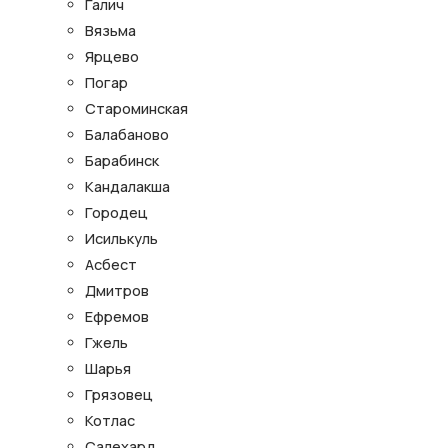
Галич
Вязьма
Ярцево
Погар
Староминская
Балабаново
Барабинск
Кандалакша
Городец
Исилькуль
Асбест
Дмитров
Ефремов
Гжель
Шарья
Грязовец
Котлас
Салехард