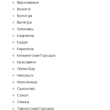
Верховажье
Вожега
Вологда
Вытегра
Грязовец
Кадников
Кадуй
Кириллов
Кичменгский Городок
Красавино
Липин Бор
Никольск
Нюксеница
Сазоново
Сокол
Сямжа
Тарногский Городок