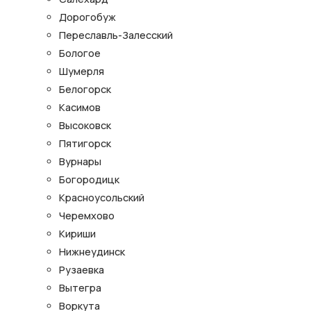
Дорогобуж
Переславль-Залесский
Бологое
Шумерля
Белогорск
Касимов
Высоковск
Пятигорск
Вурнары
Богородицк
Красноусольский
Черемхово
Кириши
Нижнеудинск
Рузаевка
Вытегра
Воркута