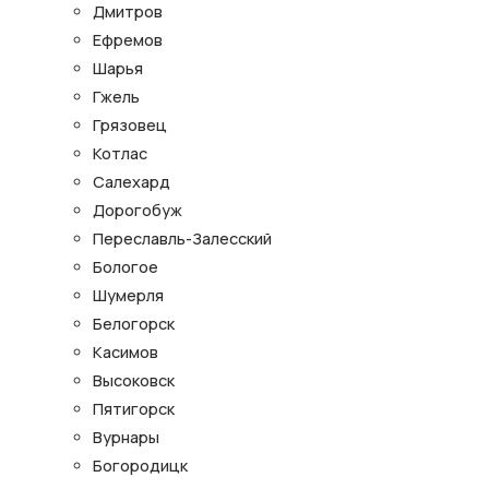
Дмитров
Ефремов
Шарья
Гжель
Грязовец
Котлас
Салехард
Дорогобуж
Переславль-Залесский
Бологое
Шумерля
Белогорск
Касимов
Высоковск
Пятигорск
Вурнары
Богородицк