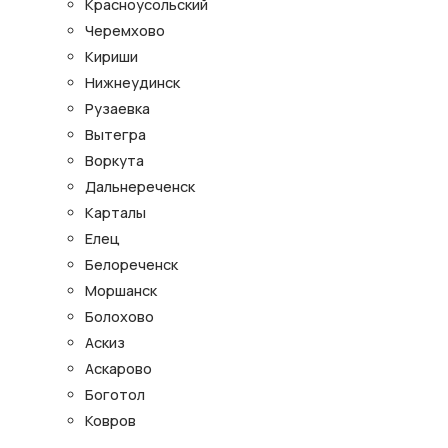
Красноусольский
Черемхово
Кириши
Нижнеудинск
Рузаевка
Вытегра
Воркута
Дальнереченск
Карталы
Елец
Белореченск
Моршанск
Болохово
Аскиз
Аскарово
Боготол
Ковров