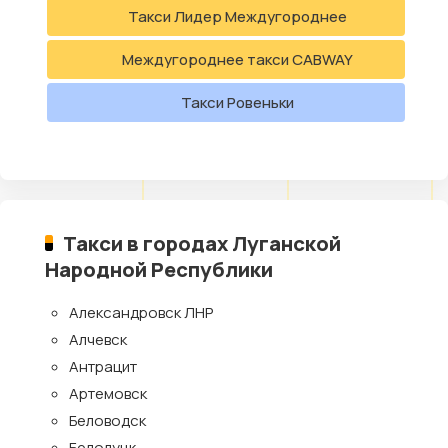
Такси Лидер Междугороднее
Междугороднее такси CABWAY
Такси Ровеньки
Такси в городах Луганской
Народной Республики
Александровск ЛНР
Алчевск
Антрацит
Артемовск
Беловодск
Белолуцк