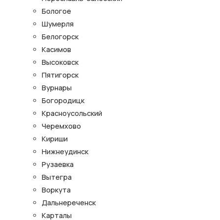
Бологое
Шумерля
Белогорск
Касимов
Высоковск
Пятигорск
Вурнары
Богородицк
Красноусольский
Черемхово
Кириши
Нижнеудинск
Рузаевка
Вытегра
Воркута
Дальнереченск
Карталы