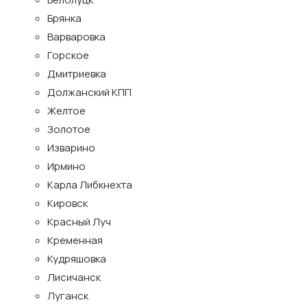
Брянка
Варваровка
Горское
Дмитриевка
Должанский КПП
Желтое
Золотое
Изварино
Ирмино
Карла Либкнехта
Кировск
Красный Луч
Кременная
Кудряшовка
Лисичанск
Луганск