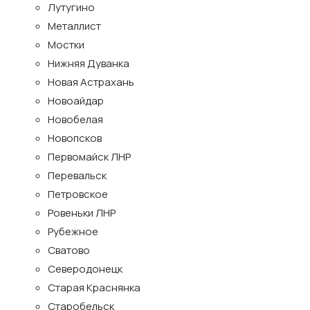
Лутугино
Металлист
Мостки
Нижняя Дуванка
Новая Астрахань
Новоайдар
Новобелая
Новопсков
Первомайск ЛНР
Перевальск
Петровское
Ровеньки ЛНР
Рубежное
Сватово
Северодонецк
Старая Краснянка
Старобельск