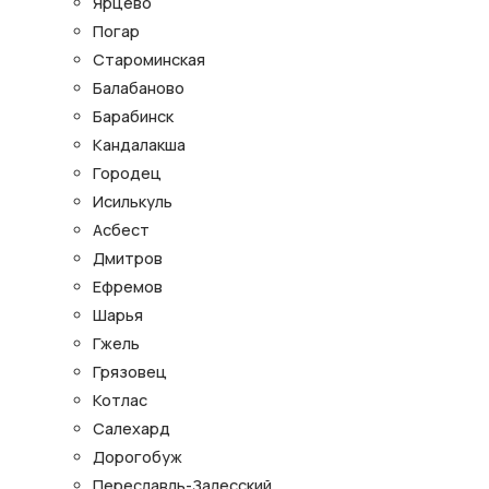
Ярцево
Погар
Староминская
Балабаново
Барабинск
Кандалакша
Городец
Исилькуль
Асбест
Дмитров
Ефремов
Шарья
Гжель
Грязовец
Котлас
Салехард
Дорогобуж
Переславль-Залесский