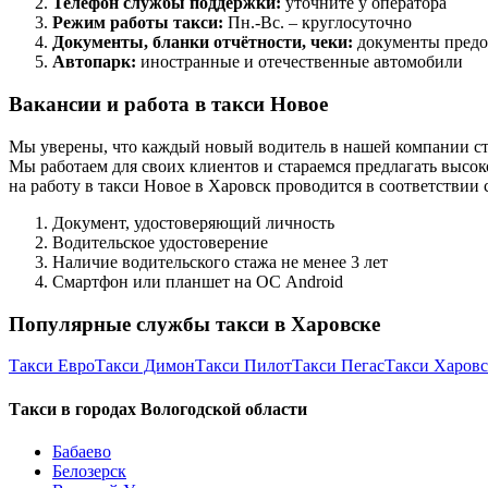
Телефон службы поддержки:
уточните у оператора
Режим работы такси:
Пн.-Вс. – круглосуточно
Документы, бланки отчётности, чеки:
документы предо
Автопарк:
иностранные и отечественные автомобили
Вакансии и работа в такси Новое
Мы уверены, что каждый новый водитель в нашей компании ст
Мы работаем для своих клиентов и стараемся предлагать высок
на работу в такси Новое в Харовск проводится в соответстви
Документ, удостоверяющий личность
Водительское удостоверение
Наличие водительского стажа не менее 3 лет
Смартфон или планшет на ОС Android
Популярные службы такси в Харовске
Такси Евро
Такси Димон
Такси Пилот
Такси Пегас
Такси Харов
Такси в городах Вологодской области
Бабаево
Белозерск