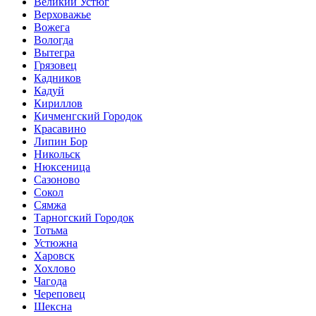
Великий Устюг
Верховажье
Вожега
Вологда
Вытегра
Грязовец
Кадников
Кадуй
Кириллов
Кичменгский Городок
Красавино
Липин Бор
Никольск
Нюксеница
Сазоново
Сокол
Сямжа
Тарногский Городок
Тотьма
Устюжна
Харовск
Хохлово
Чагода
Череповец
Шексна