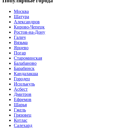
Популярные города
Москва
Шатура
Александров
Кирово-Чепецк
Ростов-на-Дону
Галич
Вязьма
Ярцево
Погар
Староминская
Балабаново
Барабинск
Кандалакша
Городец
Исилькуль
Асбест
Дмитров
Ефремов
Шарья
Гжель
Грязовец
Котлас
Салехард