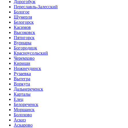
Дорогобуж
Переславль-Залесский
Бологое
Шумерля
Белогорск
Касимов
Высоковск
Пятигорск
Вурнары
Богородицк
Красноусольский
Черемхово
Кириши
Нижнеудинск
Рузаевка
Вытегра
Воркута
Дальнереченск
Карталы
Елец
Белореченск
Моршанск
Болохово
Аскиз
Аскарово