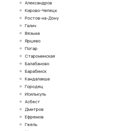
Александров
Кирово-Чепецк
Ростов-на-Дону
Галич
Вязьма
Ярцево
Погар
Староминская
Балабаново
Барабинск
Кандалакша
Городец
Исилькуль
Асбест
Дмитров
Ефремов
Гжель