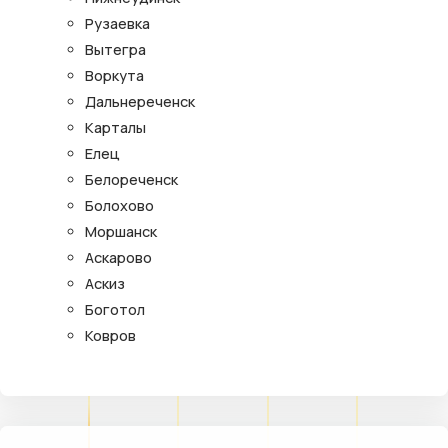
Рузаевка
Вытегра
Воркута
Дальнереченск
Карталы
Елец
Белореченск
Болохово
Моршанск
Аскарово
Аскиз
Боготол
Ковров