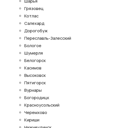
Шарья
Грязовец
Котлас
Салехард
Дорогобуж
Переславль-Залесский
Бологое
Шумерля
Белогорск
Касимов
Высоковск
Пятигорск
Вурнары
Богородицк
Красноусольский
Черемхово
Кириши
Нижнеудинск