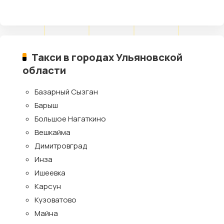
Такси в городах Ульяновской
области
Базарный Сызган
Барыш
Большое Нагаткино
Вешкайма
Димитровград
Инза
Ишеевка
Карсун
Кузоватово
Майна