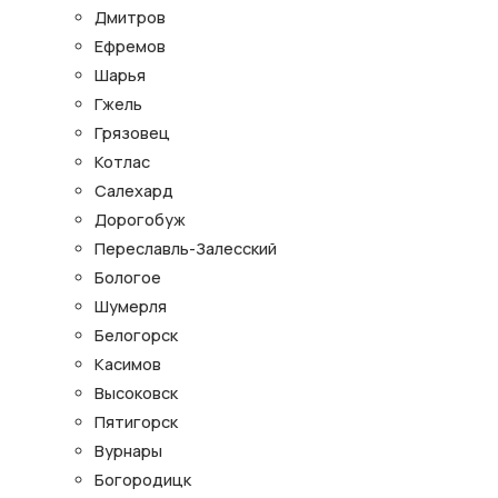
Дмитров
Ефремов
Шарья
Гжель
Грязовец
Котлас
Салехард
Дорогобуж
Переславль-Залесский
Бологое
Шумерля
Белогорск
Касимов
Высоковск
Пятигорск
Вурнары
Богородицк