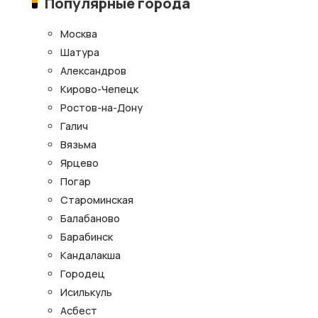
Популярные города
Москва
Шатура
Александров
Кирово-Чепецк
Ростов-на-Дону
Галич
Вязьма
Ярцево
Погар
Староминская
Балабаново
Барабинск
Кандалакша
Городец
Исилькуль
Асбест