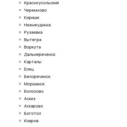
Красноусольский
Черемхово
Кириши
Нижнеудинск
Рузаевка
Вытегра
Воркута
Дальнереченск
Карталы
Елец
Белореченск
Моршанск
Болохово
Аскиз
Аскарово
Боготол
Ковров