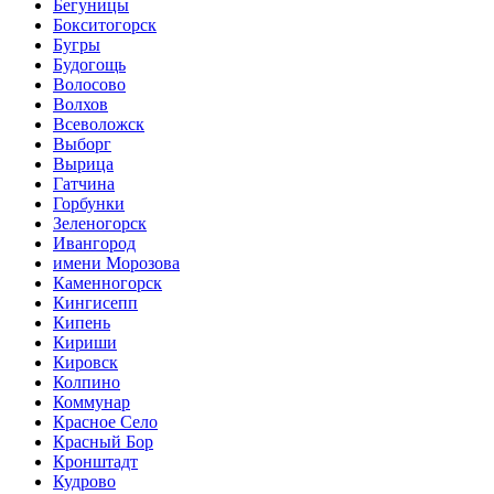
Бегуницы
Бокситогорск
Бугры
Будогощь
Волосово
Волхов
Всеволожск
Выборг
Вырица
Гатчина
Горбунки
Зеленогорск
Ивангород
имени Морозова
Каменногорск
Кингисепп
Кипень
Кириши
Кировск
Колпино
Коммунар
Красное Село
Красный Бор
Кронштадт
Кудрово