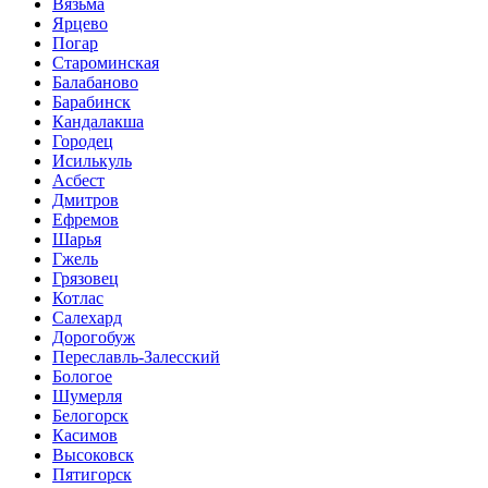
Вязьма
Ярцево
Погар
Староминская
Балабаново
Барабинск
Кандалакша
Городец
Исилькуль
Асбест
Дмитров
Ефремов
Шарья
Гжель
Грязовец
Котлас
Салехард
Дорогобуж
Переславль-Залесский
Бологое
Шумерля
Белогорск
Касимов
Высоковск
Пятигорск