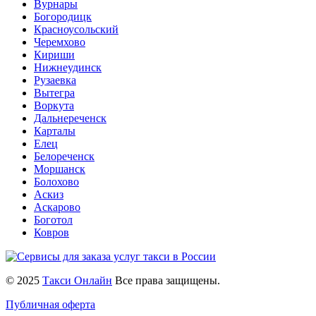
Вурнары
Богородицк
Красноусольский
Черемхово
Кириши
Нижнеудинск
Рузаевка
Вытегра
Воркута
Дальнереченск
Карталы
Елец
Белореченск
Моршанск
Болохово
Аскиз
Аскарово
Боготол
Ковров
© 2025
Такси Онлайн
Все права защищены.
Публичная оферта