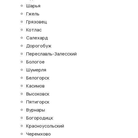
Шарья
Гжель
Грязовец
Котлас
Салехард
Дорогобуж
Переславль-Залесский
Бологое
Шумерля
Белогорск
Касимов
Высоковск
Пятигорск
Вурнары
Богородицк
Красноусольский
Черемхово