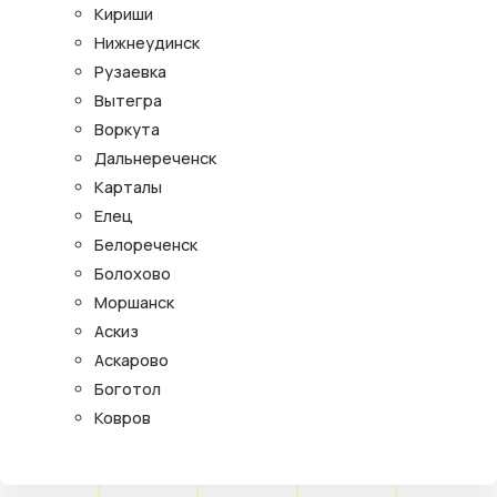
Кириши
Нижнеудинск
Рузаевка
Вытегра
Воркута
Дальнереченск
Карталы
Елец
Белореченск
Болохово
Моршанск
Аскиз
Аскарово
Боготол
Ковров