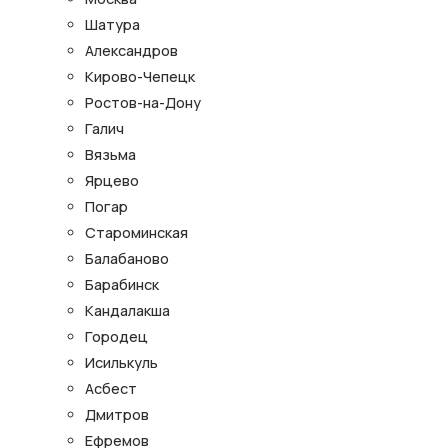
Шатура
Александров
Кирово-Чепецк
Ростов-на-Дону
Галич
Вязьма
Ярцево
Погар
Староминская
Балабаново
Барабинск
Кандалакша
Городец
Исилькуль
Асбест
Дмитров
Ефремов