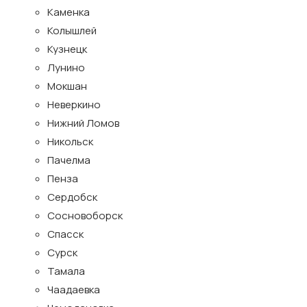
Каменка
Колышлей
Кузнецк
Лунино
Мокшан
Неверкино
Нижний Ломов
Никольск
Пачелма
Пенза
Сердобск
Сосновоборск
Спасск
Сурск
Тамала
Чаадаевка