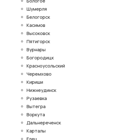
Бологое
Шумерля
Белогорск
Касимов
Высоковск
Пятигорск
Вурнары
Богородицк
Красноусольский
Черемхово
Кириши
Нижнеудинск
Рузаевка
Вытегра
Воркута
Дальнереченск
Карталы
Елец