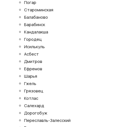
Погар
Староминская
Балабаново
Барабинск
Кандалакша
Городец
Исилькуль
Асбест
Дмитров
Ефремов
Шарья
Гжель
Грязовец
Котлас
Салехард
Дорогобуж
Переславль-Залесский