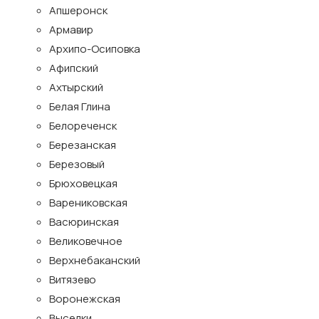
Апшеронск
Армавир
Архипо-Осиповка
Афипский
Ахтырский
Белая Глина
Белореченск
Березанская
Березовый
Брюховецкая
Варениковская
Васюринская
Великовечное
Верхнебаканский
Витязево
Воронежская
Выселки