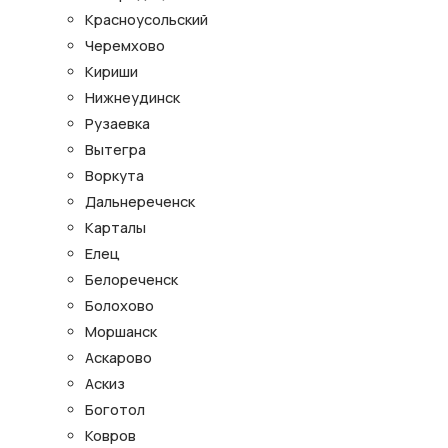
Красноусольский
Черемхово
Кириши
Нижнеудинск
Рузаевка
Вытегра
Воркута
Дальнереченск
Карталы
Елец
Белореченск
Болохово
Моршанск
Аскарово
Аскиз
Боготол
Ковров