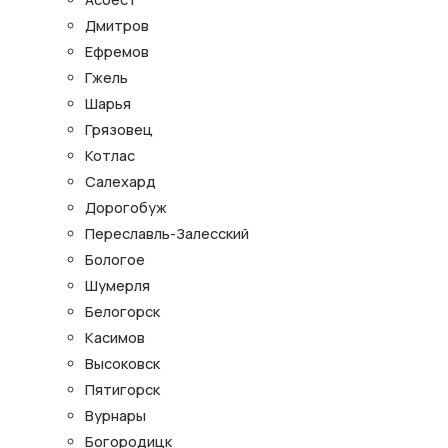
Дмитров
Ефремов
Гжель
Шарья
Грязовец
Котлас
Салехард
Дорогобуж
Переславль-Залесский
Бологое
Шумерля
Белогорск
Касимов
Высоковск
Пятигорск
Вурнары
Богородицк