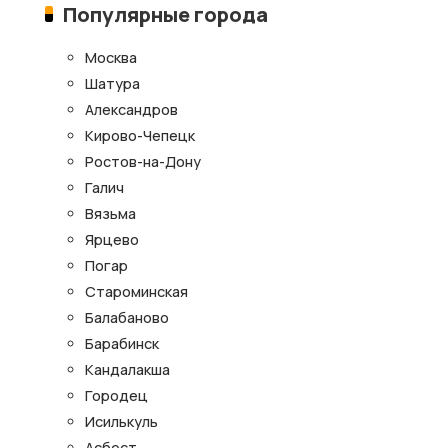
Популярные города
Москва
Шатура
Александров
Кирово-Чепецк
Ростов-на-Дону
Галич
Вязьма
Ярцево
Погар
Староминская
Балабаново
Барабинск
Кандалакша
Городец
Исилькуль
Асбест