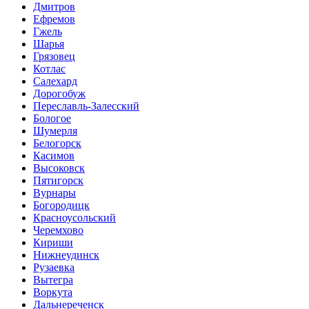
Дмитров
Ефремов
Гжель
Шарья
Грязовец
Котлас
Салехард
Дорогобуж
Переславль-Залесский
Бологое
Шумерля
Белогорск
Касимов
Высоковск
Пятигорск
Вурнары
Богородицк
Красноусольский
Черемхово
Кириши
Нижнеудинск
Рузаевка
Вытегра
Воркута
Дальнереченск