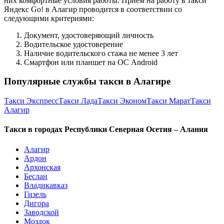
них комфортные условия работы. Приём на работу в такси
Яндекс Go! в Алагир проводится в соответствии со
следующими критериями:
Документ, удостоверяющий личность
Водительское удостоверение
Наличие водительского стажа не менее 3 лет
Смартфон или планшет на ОС Android
Популярные службы такси в Алагире
Такси Экспресс
Такси Лада
Такси Эконом
Такси Марат
Такси
Алагир
Такси в городах Республики Северная Осетия – Алания
Алагир
Ардон
Архонская
Беслан
Владикавказ
Гизель
Дигора
Заводской
Моздок